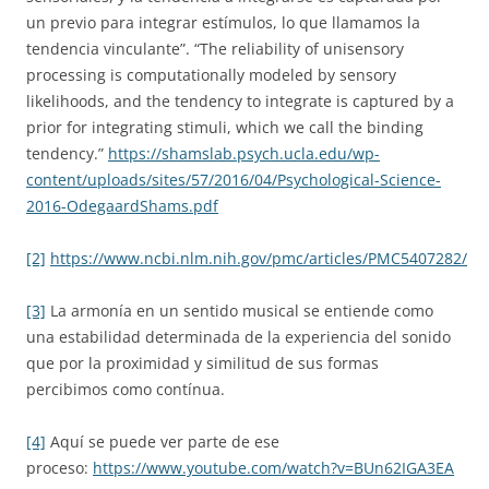
un previo para integrar estímulos, lo que llamamos la
tendencia vinculante”. “The reliability of unisensory
processing is computationally modeled by sensory
likelihoods, and the tendency to integrate is captured by a
prior for integrating stimuli, which we call the binding
tendency.”
https://shamslab.psych.ucla.edu/wp-
content/uploads/sites/57/2016/04/Psychological-Science-
2016-OdegaardShams.pdf
[2]
https://www.ncbi.nlm.nih.gov/pmc/articles/PMC5407282/
[3]
La armonía en un sentido musical se entiende como
una estabilidad determinada de la experiencia del sonido
que por la proximidad y similitud de sus formas
percibimos como contínua.
[4]
Aquí se puede ver parte de ese
proceso:
https://www.youtube.com/watch?v=BUn62IGA3EA