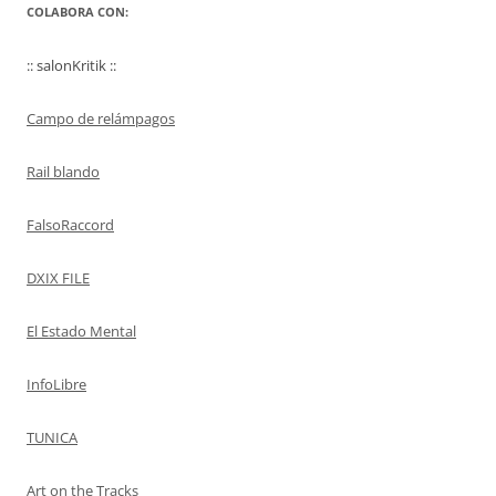
COLABORA CON:
:: salonKritik ::
Campo de relámpagos
Rail blando
FalsoRaccord
DXIX FILE
El Estado Mental
InfoLibre
TUNICA
Art on the Tracks