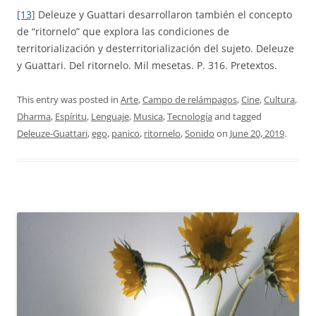
[13]
Deleuze y Guattari desarrollaron también el concepto
de “ritornelo” que explora las condiciones de
territorialización y desterritorialización del sujeto. Deleuze
y Guattari. Del ritornelo. Mil mesetas. P. 316. Pretextos.
This entry was posted in
Arte
,
Campo de relámpagos
,
Cine
,
Cultura
,
Dharma
,
Espíritu
,
Lenguaje
,
Musica
,
Tecnología
and tagged
Deleuze-Guattari
,
ego
,
panico
,
ritornelo
,
Sonido
on
June 20, 2019
.