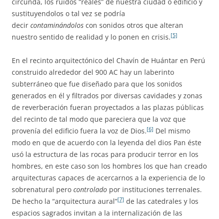
circunda, los ruidos “reales” de nuestra ciudad o edificio y
sustituyendolos o tal vez se podría
decir
contaminándolos
con sonidos otros que alteran
[5]
nuestro sentido de realidad y lo ponen en crisis.
En el recinto arquitectónico del Chavín de Huántar en Perú
construido alrededor del 900 AC hay un laberinto
subterráneo que fue diseñado para que los sonidos
generados en él y filtrados por diversas cavidades y zonas
de reverberación fueran proyectados a las plazas públicas
del recinto de tal modo que pareciera que la voz que
[6]
provenía del edificio fuera la voz de Dios.
Del mismo
modo en que de acuerdo con la leyenda del dios Pan éste
usó la estructura de las rocas para producir terror en los
hombres, en este caso son los hombres los que han creado
arquitecturas capaces de acercarnos a la experiencia de lo
sobrenatural pero
controlado
por instituciones terrenales.
[7]
De hecho la “arquitectura aural”
de las catedrales y los
espacios sagrados invitan a la internalización de las