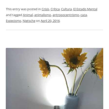
This entry was posted in
Crisis
,
Crítica
,
Cultura
,
El Estado Mental
and tagged
Animal
,
animalismo
,
antropocentrismo
,
caza
,
Especismo
,
Nietsche
on
April 20, 2016
.