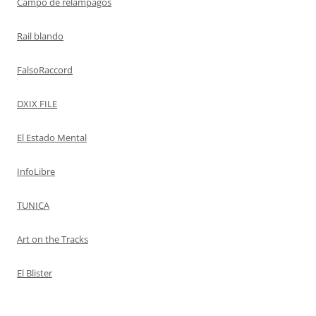
Campo de relámpagos
Rail blando
FalsoRaccord
DXIX FILE
El Estado Mental
InfoLibre
TUNICA
Art on the Tracks
El Blister