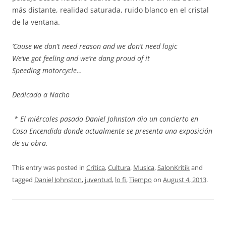
más distante, realidad saturada, ruido blanco en el cristal
de la ventana.
‘Cause we don’t need reason and we don’t need logic
We’ve got feeling and we’re dang proud of it
Speeding motorcycle…
Dedicado a Nacho
* El miércoles pasado Daniel Johnston dio un concierto en
Casa Encendida donde actualmente se presenta una exposición
de su obra.
This entry was posted in
Crítica
,
Cultura
,
Musica
,
SalonKritik
and
tagged
Daniel Johnston
,
juventud
,
lo fi
,
Tiempo
on
August 4, 2013
.