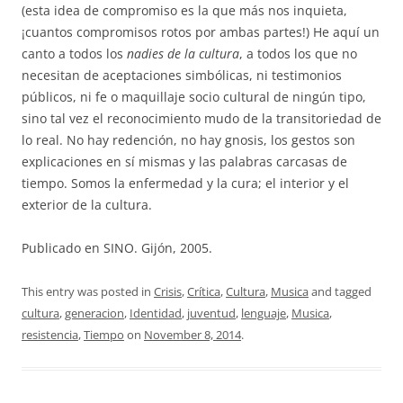
(esta idea de compromiso es la que más nos inquieta,
¡cuantos compromisos rotos por ambas partes!) He aquí un
canto a todos los
nadies de la cultura
, a todos los que no
necesitan de aceptaciones simbólicas, ni testimonios
públicos, ni fe o maquillaje socio cultural de ningún tipo,
sino tal vez el reconocimiento mudo de la transitoriedad de
lo real. No hay redención, no hay gnosis, los gestos son
explicaciones en sí mismas y las palabras carcasas de
tiempo. Somos la enfermedad y la cura; el interior y el
exterior de la cultura.
Publicado en SINO. Gijón, 2005.
This entry was posted in
Crisis
,
Crítica
,
Cultura
,
Musica
and tagged
cultura
,
generacion
,
Identidad
,
juventud
,
lenguaje
,
Musica
,
resistencia
,
Tiempo
on
November 8, 2014
.