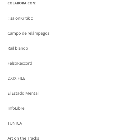
COLABORA CON:
:: salonKritik ::
Campo de relámpagos
Rail blando
FalsoRaccord
DXIX FILE
El Estado Mental
InfoLibre
TUNICA
Art on the Tracks