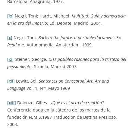
Barcelona, Anagrama, 1977.
[ix]
Negri, Toni; Hardt, Michael.
Multitud. Guía y democracia
en la era del Imperio
. Ed. Debate. Madrid, 2004.
[x]
Negri, Toni.
Back to the future, a portable document
. En
Read
me. Autonomedia, Amsterdam. 1999.
[xi]
Steiner, George.
Diez posibles razones para la tristeza del
pensamiento
. Siruela, Madrid 2007.
[xii]
Lewitt, Sol.
Sentences on Conceptual Art. Art and
Language
Vol. 1. Nº1 Mayo 1969
[xiii]
Deleuze, Gilles.
¿Qué es el acto de creación?
Conferencia dada en la cátedra de los martes de la
fundación FEMIS.1987 Traducción de Bettina Prezioso,
2003.