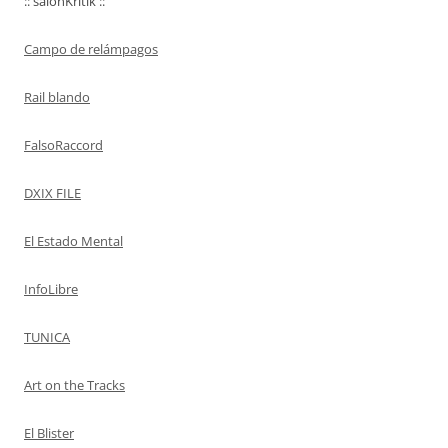
:: salonKritik ::
Campo de relámpagos
Rail blando
FalsoRaccord
DXIX FILE
El Estado Mental
InfoLibre
TUNICA
Art on the Tracks
El Blister