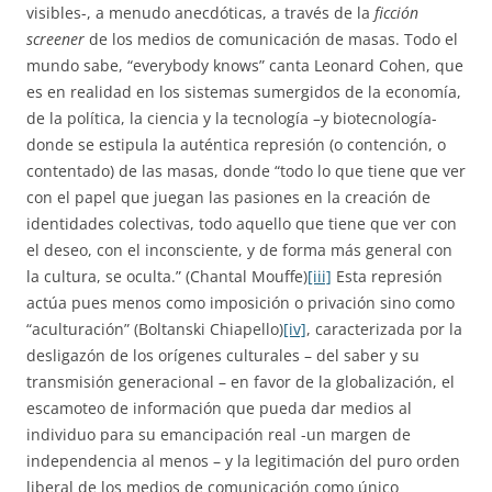
visibles-, a menudo anecdóticas, a través de la
ficción
screener
de los medios de comunicación de masas. Todo el
mundo sabe, “everybody knows” canta Leonard Cohen, que
es en realidad en los sistemas sumergidos de la economía,
de la política, la ciencia y la tecnología –y biotecnología-
donde se estipula la auténtica represión (o contención, o
contentado) de las masas, donde “todo lo que tiene que ver
con el papel que juegan las pasiones en la creación de
identidades colectivas, todo aquello que tiene que ver con
el deseo, con el inconsciente, y de forma más general con
la cultura, se oculta.” (Chantal Mouffe)
[iii]
Esta represión
actúa pues menos como imposición o privación sino como
“aculturación” (Boltanski Chiapello)
[iv]
, caracterizada por la
desligazón de los orígenes culturales – del saber y su
transmisión generacional – en favor de la globalización, el
escamoteo de información que pueda dar medios al
individuo para su emancipación real -un margen de
independencia al menos – y la legitimación del puro orden
liberal de los medios de comunicación como único