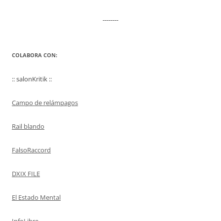
--------
COLABORA CON:
:: salonKritik ::
Campo de relámpagos
Rail blando
FalsoRaccord
DXIX FILE
El Estado Mental
InfoLibre