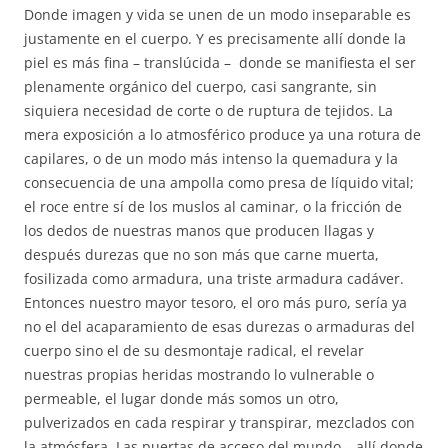
Donde imagen y vida se unen de un modo inseparable es
justamente en el cuerpo. Y es precisamente allí donde la
piel es más fina – translúcida – donde se manifiesta el ser
plenamente orgánico del cuerpo, casi sangrante, sin
siquiera necesidad de corte o de ruptura de tejidos. La
mera exposición a lo atmosférico produce ya una rotura de
capilares, o de un modo más intenso la quemadura y la
consecuencia de una ampolla como presa de líquido vital;
el roce entre sí de los muslos al caminar, o la fricción de
los dedos de nuestras manos que producen llagas y
después durezas que no son más que carne muerta,
fosilizada como armadura, una triste armadura cadáver.
Entonces nuestro mayor tesoro, el oro más puro, sería ya
no el del acaparamiento de esas durezas o armaduras del
cuerpo sino el de su desmontaje radical, el revelar
nuestras propias heridas mostrando lo vulnerable o
permeable, el lugar donde más somos un otro,
pulverizados en cada respirar y transpirar, mezclados con
la atmósfera. Las puertas de acceso del mundo – allí donde