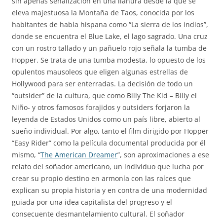
sin apenas señalización en una llanura desde la que se
eleva majestuosa la Montaña de Taos, conocida por los
habitantes de habla hispana como “La sierra de los indios”,
donde se encuentra el Blue Lake, el lago sagrado. Una cruz
con un rostro tallado y un pañuelo rojo señala la tumba de
Hopper. Se trata de una tumba modesta, lo opuesto de los
opulentos mausoleos que eligen algunas estrellas de
Hollywood para ser enterradas. La decisión de todo un
“outsider” de la cultura, que como Billy The Kid – Billy el
Niño- y otros famosos forajidos y outsiders forjaron la
leyenda de Estados Unidos como un país libre, abierto al
sueño individual. Por algo, tanto el film dirigido por Hopper
“Easy Rider” como la película documental producida por él
mismo, “
The American Dreamer
”, son aproximaciones a ese
relato del soñador americano, un individuo que lucha por
crear su propio destino en armonía con las raíces que
explican su propia historia y en contra de una modernidad
guiada por una idea capitalista del progreso y el
consecuente desmantelamiento cultural. El soñador