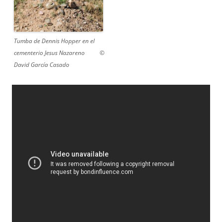
Tumba de Dennis Hopper en el
cementerio Jesus Nazareno ©
David García Casado