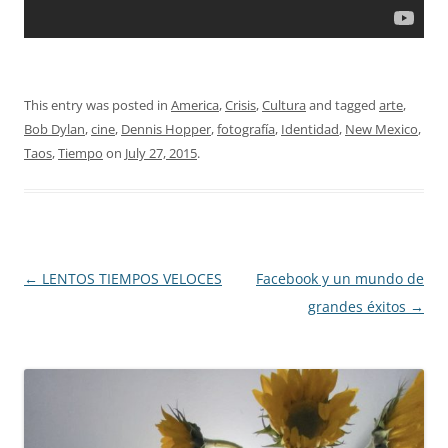
This entry was posted in
America
,
Crisis
,
Cultura
and tagged
arte
,
Bob Dylan
,
cine
,
Dennis Hopper
,
fotografía
,
Identidad
,
New Mexico
,
Taos
,
Tiempo
on
July 27, 2015
.
Post navigation
←
LENTOS TIEMPOS VELOCES
Facebook y un mundo de
grandes éxitos
→