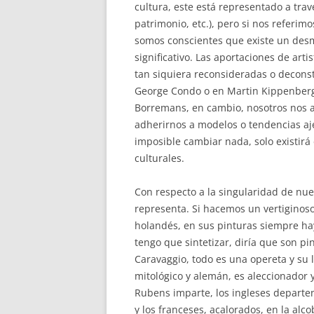
cultura, este está representado a tra
patrimonio, etc.), pero si nos referi
somos conscientes que existe un desma
significativo. Las aportaciones de art
tan siquiera reconsideradas o deconst
George Condo o en Martin Kippenberg
Borremans, en cambio, nosotros nos a
adherirnos a modelos o tendencias aje
imposible cambiar nada, solo existirá 
culturales.
Con respecto a la singularidad de nues
representa. Si hacemos un vertiginoso
holandés, en sus pinturas siempre hay 
tengo que sintetizar, diría que son pin
Caravaggio, todo es una opereta y su l
mitológico y alemán, es aleccionador y
Rubens imparte, los ingleses departen
y los franceses, acalorados, en la alc