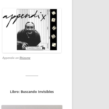
Appendix on
Rhizome
-------------
Libro: Buscando Invisibles