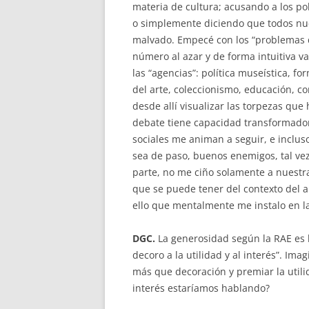
materia de cultura; acusando a los polí
o simplemente diciendo que todos nue
malvado. Empecé con los “problemas 
número al azar y de forma intuitiva v
las “agencias”: política museística, f
del arte, coleccionismo, educación, comi
desde allí visualizar las torpezas que
debate tiene capacidad transformado
sociales me animan a seguir, e inclu
sea de paso, buenos enemigos, tal vez
parte, no me ciño solamente a nuestra
que se puede tener del contexto del a
ello que mentalmente me instalo en la
DGC.
La generosidad según la RAE es l
decoro a la utilidad y al interés”. Im
más que decoración y premiar la utilida
interés estaríamos hablando?