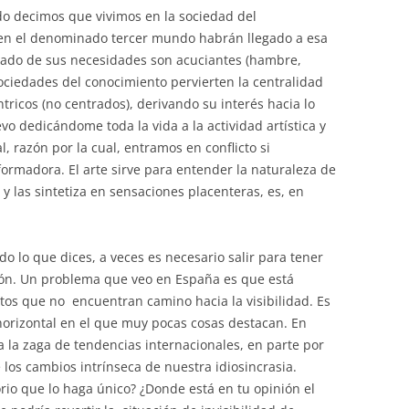
o decimos que vivimos en la sociedad del
 en el denominado tercer mundo habrán llegado a esa
rado de sus necesidades son acuciantes (hambre,
ociedades del conocimiento pervierten la centralidad
ntricos (no centrados), derivando su interés hacia lo
evo dedicándome toda la vida a la actividad artística y
 razón por la cual, entramos en conflicto si
ormadora. El arte sirve para entender la naturaleza de
 y las sintetiza en sensaciones placenteras, es, en
o lo que dices, a veces es necesario salir para tener
ión. Un problema que veo en España es que está
tos que no encuentran camino hacia la visibilidad. Es
 horizontal en el que muy pocas cosas destacan. En
 a la zaga de tendencias internacionales, en parte por
los cambios intrínseca de nuestra idiosincrasia.
orio que lo haga único? ¿Donde está en tu opinión el