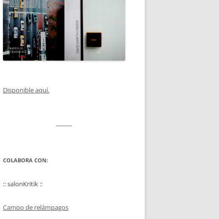
Disponible aquí.
--------
COLABORA CON:
:: salonKritik ::
Campo de relámpagos