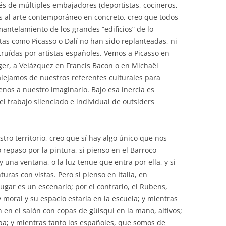
vés de múltiples embajadores (deportistas, cocineros,
mos al arte contemporáneo en concreto, creo que todos
ntelamiento de los grandes “edificios” de lo
istas como Picasso o Dalí no han sido replanteadas, ni
ruídas por artistas españoles. Vemos a Picasso en
er, a Velázquez en Francis Bacon o en Michaël
lejamos de nuestros referentes culturales para
nos a nuestro imaginario. Bajo esa inercia es
el trabajo silenciado e individual de outsiders
tro territorio, creo que sí hay algo único que nos
 repaso por la pintura, si pienso en el Barroco
una ventana, o la luz tenue que entra por ella, y si
turas con vistas. Pero si pienso en Italia, en
ugar es un escenario; por el contrario, el Rubens,
 moral y su espacio estaría en la escuela; y mientras
 en el salón con copas de güisqui en la mano, altivos;
oba; y mientras tanto los españoles, que somos de