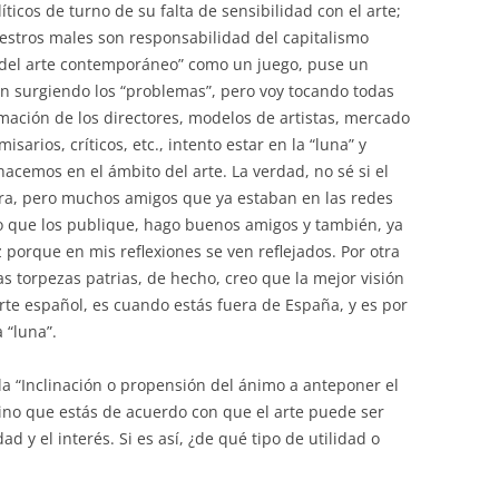
ticos de turno de su falta de sensibilidad con el arte;
stros males son responsabilidad del capitalismo
del arte contemporáneo” como un juego, puse un
an surgiendo los “problemas”, pero voy tocando todas
ormación de los directores, modelos de artistas, mercado
sarios, críticos, etc., intento estar en la “luna” y
 hacemos en el ámbito del arte. La verdad, no sé si el
ra, pero muchos amigos que ya estaban en las redes
so que los publique, hago buenos amigos y también, ya
 porque en mis reflexiones se ven reflejados. Por otra
s torpezas patrias, de hecho, creo que la mejor visión
rte español, es cuando estás fuera de España, y es por
 “luna”.
a “Inclinación o propensión del ánimo a anteponer el
agino que estás de acuerdo con que el arte puede ser
d y el interés. Si es así, ¿de qué tipo de utilidad o