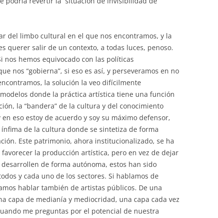
 podría revertir la situación de invisibilidad de
r del limbo cultural en el que nos encontramos, y la
es querer salir de un contexto, a todas luces, penoso.
Si nos hemos equivocado con las políticas
 que nos “gobierna”, si eso es así, y perseveramos en no
ncontramos, la solución la veo difícilmente
modelos donde la práctica artística tiene una función
ión, la “bandera” de la cultura y del conocimiento
y en eso estoy de acuerdo y soy su máximo defensor,
e ínfima de la cultura donde se sintetiza de forma
ación. Este patrimonio, ahora institucionalizado, se ha
 favorecer la producción artística, pero en vez de dejar
e desarrollen de forma autónoma, estos han sido
 todos y cada uno de los sectores. Si hablamos de
íamos hablar también de artistas públicos. De una
una capa de medianía y mediocridad, una capa cada vez
Cuando me preguntas por el potencial de nuestra