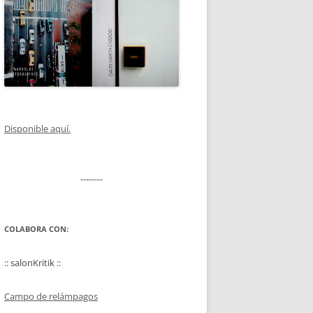
Disponible aquí.
--------
COLABORA CON:
:: salonKritik ::
Campo de relámpagos