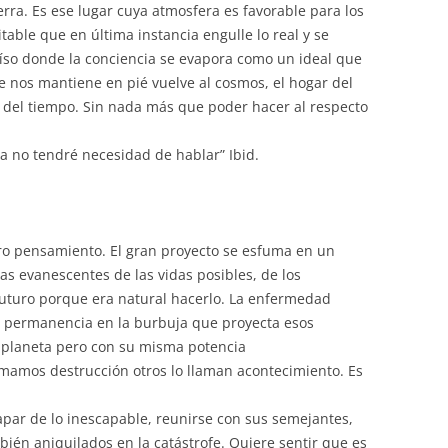
ierra. Es ese lugar cuya atmosfera es favorable para los
itable que en última instancia engulle lo real y se
íso donde la conciencia se evapora como un ideal que
e nos mantiene en pié vuelve al cosmos, el hogar del
r del tiempo. Sin nada más que poder hacer al respecto
ya no tendré necesidad de hablar” Ibid.
ro pensamiento. El gran proyecto se esfuma en un
as evanescentes de las vidas posibles, de los
futuro porque era natural hacerlo. La enfermedad
e permanencia en la burbuja que proyecta esos
 planeta pero con su misma potencia
mamos destrucción otros lo llaman acontecimiento. Es
par de lo inescapable, reunirse con sus semejantes,
ién aniquilados en la catástrofe. Quiere sentir que es