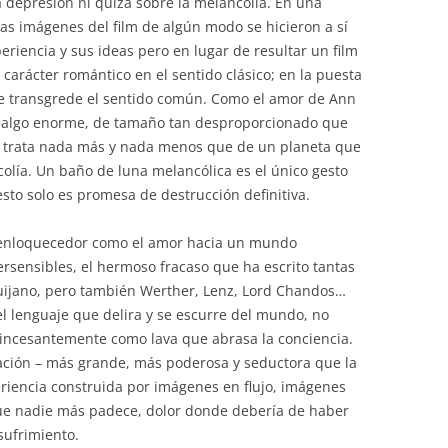
a depresión ni quizá sobre la melancolía. En una
las imágenes del film de algún modo se hicieron a sí
eriencia y sus ideas pero en lugar de resultar un film
carácter romántico en el sentido clásico; en la puesta
e transgrede el sentido común. Como el amor de Ann
e algo enorme, de tamaño tan desproporcionado que
e trata nada más y nada menos que de un planeta que
ncolía. Un baño de luna melancólica es el único gesto
esto solo es promesa de destrucción definitiva.
, enloquecedor como el amor hacia un mundo
rsensibles, el hermoso fracaso que ha escrito tantas
 Quijano, pero también Werther, Lenz, Lord Chandos…
el lenguaje que delira y se escurre del mundo, no
incesantemente como lava que abrasa la conciencia.
ación – más grande, más poderosa y seductora que la
iencia construida por imágenes en flujo, imágenes
 que nadie más padece, dolor donde debería de haber
sufrimiento.