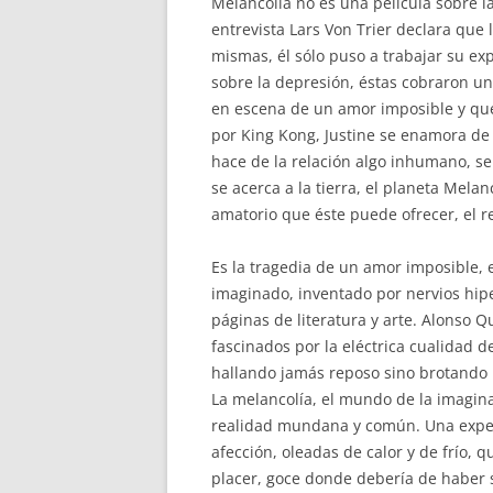
Melancolía no es una película sobre l
entrevista Lars Von Trier declara que 
mismas, él sólo puso a trabajar su exp
sobre la depresión, éstas cobraron un 
en escena de un amor imposible y qu
por King Kong, Justine se enamora d
hace de la relación algo inhumano, s
se acerca a la tierra, el planeta Mela
amatorio que éste puede ofrecer, el r
Es la tragedia de un amor imposible
imaginado, inventado por nervios hipe
páginas de literatura y arte. Alonso
fascinados por la eléctrica cualidad d
hallando jamás reposo sino brotando 
La melancolía, el mundo de la imagin
realidad mundana y común. Una exper
afección, oleadas de calor y de frío,
placer, goce donde debería de haber 