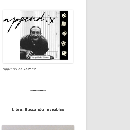
Appendix on
Rhizome
-------------
Libro: Buscando Invisibles