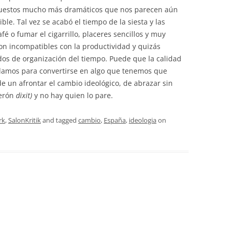
upuestos mucho más dramáticos que nos parecen aún
ble. Tal vez se acabó el tiempo de la siesta y las
fé o fumar el cigarrillo, placeres sencillos y muy
on incompatibles con la productividad y quizás
s de organización del tiempo. Puede que la calidad
damos para convertirse en algo que tenemos que
de un afrontar el cambio ideológico, de abrazar sin
serón
dixit)
y no hay quien lo pare.
rk
,
SalonKritik
and tagged
cambio
,
España
,
ideologia
on