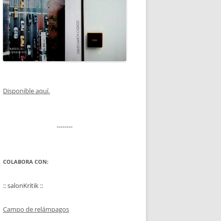
Disponible aquí.
--------
COLABORA CON:
:: salonKritik ::
Campo de relámpagos