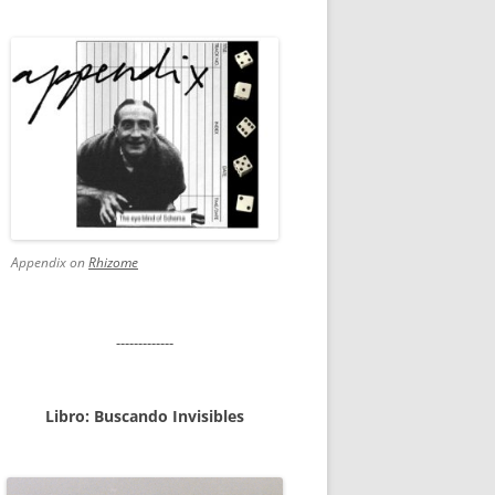
Appendix on
Rhizome
-------------
Libro: Buscando Invisibles