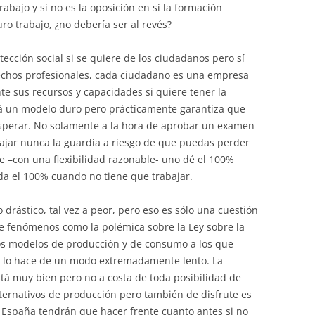
trabajo y si no es la oposición en sí la formación
uro trabajo, ¿no debería ser al revés?
ección social si se quiere de los ciudadanos pero sí
echos profesionales, cada ciudadano es una empresa
e sus recursos y capacidades si quiere tener la
zá un modelo duro pero prácticamente garantiza que
sperar. No solamente a la hora de aprobar un examen
jar nunca la guardia a riesgo de que puedas perder
ue –con una flexibilidad razonable- uno dé el 100%
a el 100% cuando no tiene que trabajar.
rástico, tal vez a peor, pero eso es sólo una cuestión
ue fenómenos como la polémica sobre la Ley sobre la
os modelos de producción y de consumo a los que
o lo hace de un modo extremadamente lento. La
stá muy bien pero no a costa de toda posibilidad de
lternativos de producción pero también de disfrute es
 España tendrán que hacer frente cuanto antes si no