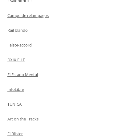
:: salonKritik ::
Campo de relámpagos
Rail blando
FalsoRaccord
DXIX FILE
El Estado Mental
InfoLibre
TUNICA
Art on the Tracks
El Blister