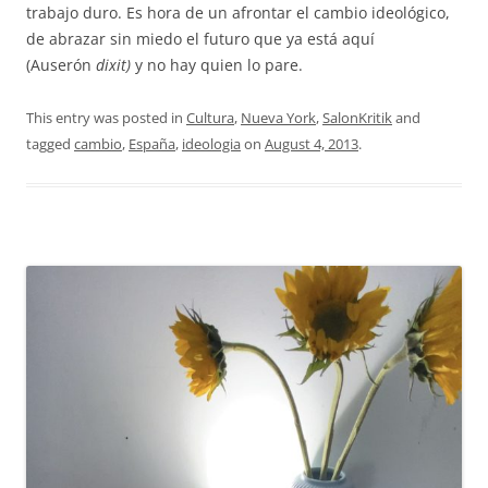
trabajo duro. Es hora de un afrontar el cambio ideológico,
de abrazar sin miedo el futuro que ya está aquí
(Auserón
dixit)
y no hay quien lo pare.
This entry was posted in
Cultura
,
Nueva York
,
SalonKritik
and
tagged
cambio
,
España
,
ideologia
on
August 4, 2013
.