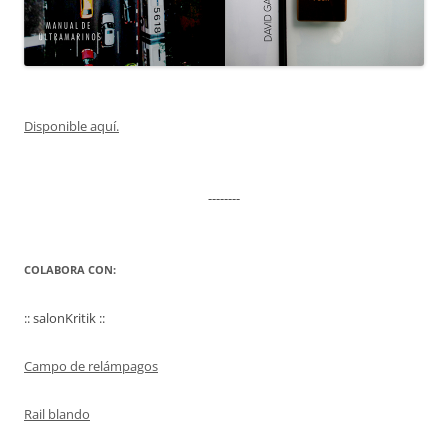
Disponible aquí.
--------
COLABORA CON:
:: salonKritik ::
Campo de relámpagos
Rail blando