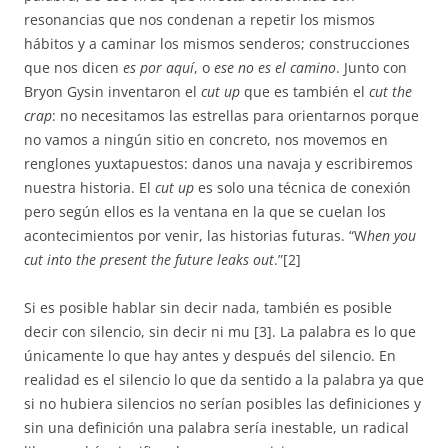
resonancias que nos condenan a repetir los mismos
hábitos y a caminar los mismos senderos; construcciones
que nos dicen
es por aquí
, o
ese no es el camino
. Junto con
Bryon Gysin inventaron el
cut up
que es también el
cut the
crap
: no necesitamos las estrellas para orientarnos porque
no vamos a ningún sitio en concreto, nos movemos en
renglones yuxtapuestos: danos una navaja y escribiremos
nuestra historia. El
cut up
es solo una técnica de conexión
pero según ellos es la ventana en la que se cuelan los
acontecimientos por venir, las historias futuras. “W
hen you
cut into the present the future leaks out
.”[2]
Si es posible hablar sin decir nada, también es posible
decir con silencio, sin decir ni mu [3]. La palabra es lo que
únicamente lo que hay antes y después del silencio. En
realidad es el silencio lo que da sentido a la palabra ya que
si no hubiera silencios no serían posibles las definiciones y
sin una definición una palabra sería inestable, un radical