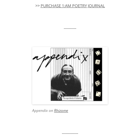
>>
PURCHASE 1:AM POETRY JOURNAL
----------
Appendix on
Rhizome
-------------