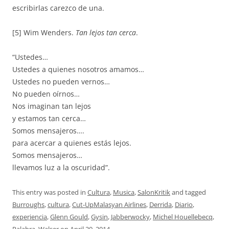
escribirlas carezco de una.
[5] Wim Wenders.
Tan lejos tan cerca
.
“Ustedes…
Ustedes a quienes nosotros amamos…
Ustedes no pueden vernos…
No pueden oírnos…
Nos imaginan tan lejos
y estamos tan cerca…
Somos mensajeros….
para acercar a quienes estás lejos.
Somos mensajeros…
llevamos luz a la oscuridad”.
This entry was posted in
Cultura
,
Musica
,
SalonKritik
and tagged
Burroughs
,
cultura
,
Cut-UpMalasyan Airlines
,
Derrida
,
Diario
,
experiencia
,
Glenn Gould
,
Gysin
,
Jabberwocky
,
Michel Houellebecq
,