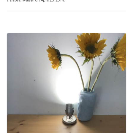
Palabra
,
Walser
on
April 20, 2014
.