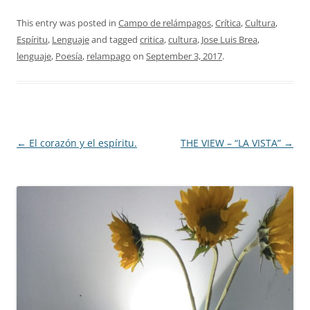
This entry was posted in
Campo de relámpagos
,
Crítica
,
Cultura
,
Espíritu
,
Lenguaje
and tagged
critica
,
cultura
,
Jose Luis Brea
,
lenguaje
,
Poesía
,
relampago
on
September 3, 2017
.
Post navigation
←
El corazón y el espíritu.
THE VIEW – “LA VISTA”
→