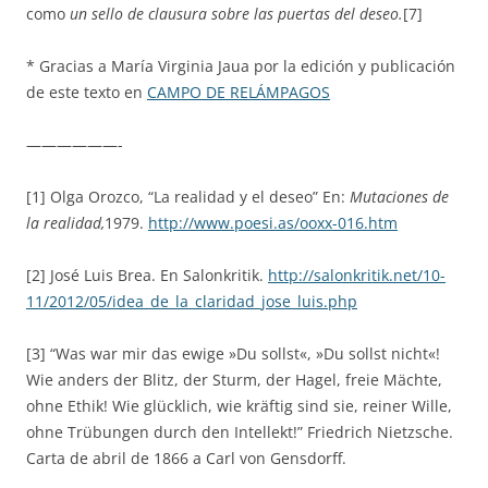
como
un sello de clausura sobre las puertas del deseo.
[7]
* Gracias a María Virginia Jaua por la edición y publicación
de este texto en
CAMPO DE RELÁMPAGOS
——————-
[1] Olga Orozco, “La realidad y el deseo” En:
Mutaciones de
la realidad,
1979.
http://www.poesi.as/ooxx-016.htm
[2] José Luis Brea. En Salonkritik.
http://salonkritik.net/10-
11/2012/05/idea_de_la_claridad_jose_luis.php
[3] “Was war mir das ewige »Du sollst«, »Du sollst nicht«!
Wie anders der Blitz, der Sturm, der Hagel, freie Mächte,
ohne Ethik! Wie glücklich, wie kräftig sind sie, reiner Wille,
ohne Trübungen durch den Intellekt!” Friedrich Nietzsche.
Carta de abril de 1866 a Carl von Gensdorff.