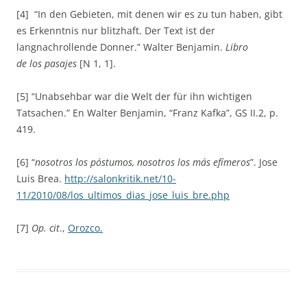
[4] “In den Gebieten, mit denen wir es zu tun haben, gibt
es Erkenntnis nur blitzhaft. Der Text ist der
langnachrollende Donner.” Walter Benjamin.
Libro
de
los
pasajes
[N 1, 1].
[5] “Unabsehbar war die Welt der für ihn wichtigen
Tatsachen.” En Walter Benjamin, “Franz Kafka”, GS II.2, p.
419.
[6] “
nosotros los póstumos, nosotros los más efímeros
”. Jose
Luis Brea.
http://salonkritik.net/10-
11/2010/08/los_ultimos_dias_jose_luis_bre.php
[7]
Op. cit
.,
Orozco.