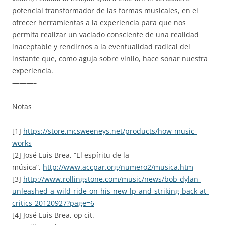
potencial transformador de las formas musicales, en el
ofrecer herramientas a la experiencia para que nos
permita realizar un vaciado consciente de una realidad
inaceptable y rendirnos a la eventualidad radical del
instante que, como aguja sobre vinilo, hace sonar nuestra
experiencia.
———–
Notas
[1]
https://store.mcsweeneys.net/products/how-music-
works
[2] José Luis Brea, “El espíritu de la
música”,
http://www.accpar.org/numero2/musica.htm
[3]
http://www.rollingstone.com/music/news/bob-dylan-
unleashed-a-wild-ride-on-his-new-lp-and-striking-back-at-
critics-20120927?page=6
[4] José Luis Brea, op cit.