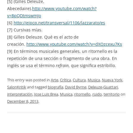
[5] (Gilles Deleuze,
Abecedaire).
http://www.youtube.com/watch?
v=8pQDtmswmJo
[6]
http://eipcp.net/transversal/1106/lazzarato/es
[7] Cursivas mías.
[8] Gilles Deleuze. Qué es el acto de
creación.
http://www.youtube.com/watch?v=dXOzcexu7Ks
[9] En términos musicales generales, un ritornello es la
repetición de una sección o fragmento de una obra. En
inglés se usa el término
refrain
, que significa estribillo.
This entry was posted in
Arte
,
Crítica
,
Cultura
,
Musica
,
Nueva York
,
SalonKritik
and tagged
biografía
,
David Byrne
,
Deleuze-Guattari
,
interpretación
,
Jose Luis Brea
,
Musica
,
ritornello
,
ruido
,
territorio
on
December 8, 2013
.