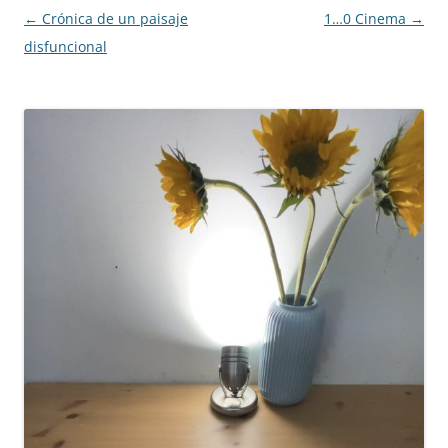
Post navigation
←
Crónica de un paisaje
1…0 Cinema
→
disfuncional