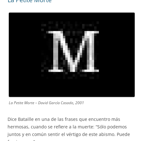
La Petite Morte – David García Casado, 2001
Dice Bataille en una de las frases que encuentro más
hermosas, cuando se refiere a la muerte: “Sólo podemos
juntos y en común sentir el vértigo de este abismo. Puede