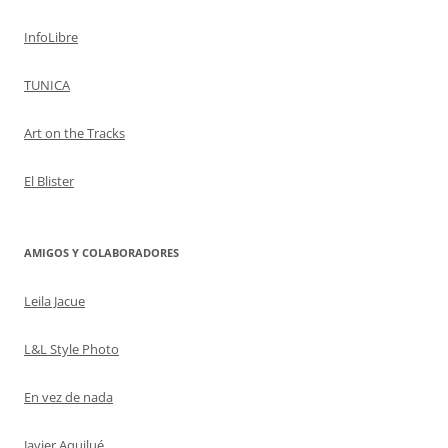
InfoLibre
TUNICA
Art on the Tracks
El Blister
AMIGOS Y COLABORADORES
Leila Jacue
L&L Style Photo
En vez de nada
Javier Aquilué