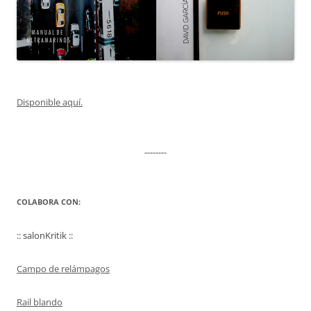
Disponible aquí.
--------
COLABORA CON:
:: salonKritik ::
Campo de relámpagos
Rail blando