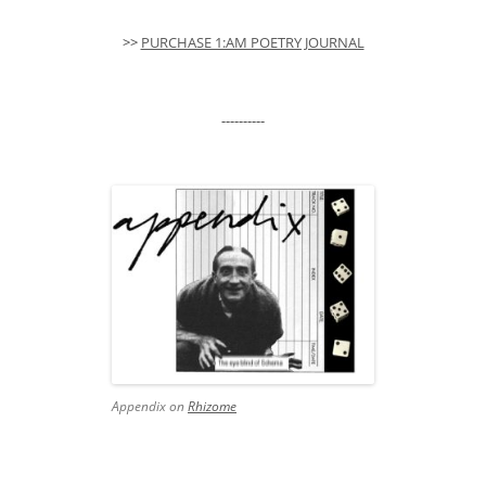
>>
PURCHASE 1:AM POETRY JOURNAL
----------
Appendix on
Rhizome
-------------