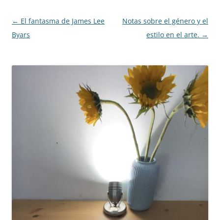
Post navigation
←
El fantasma de James Lee
Notas sobre el género y el
Byars
estilo en el arte.
→